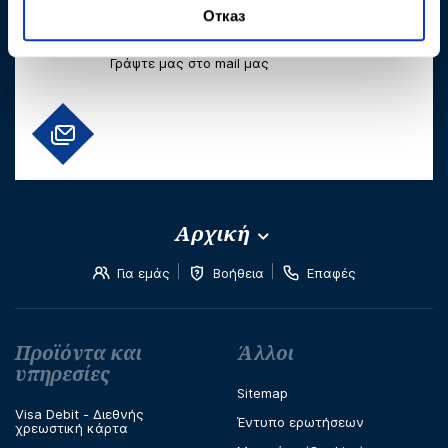
Отказ
my.fibank@fibank.gr
Γράψτε μας στο mail μας
Αρχική
Για εμάς
Βοήθεια
Επαφές
Футър навигация
Προϊόντα και
Άλλοι
υπηρεσίες
Sitemap
Visa Debit - Διεθνής
Έντυπο ερωτήσεων
χρεωστική κάρτα