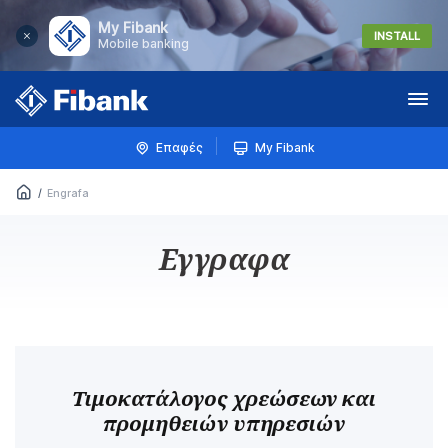
My Fibank
INSTALL
Mobile banking
Меню
Επαφές
My Fibank
Engrafa
Εγγραφα
Τιμοκατάλογος χρεώσεων και
προμηθειών υπηρεσιών